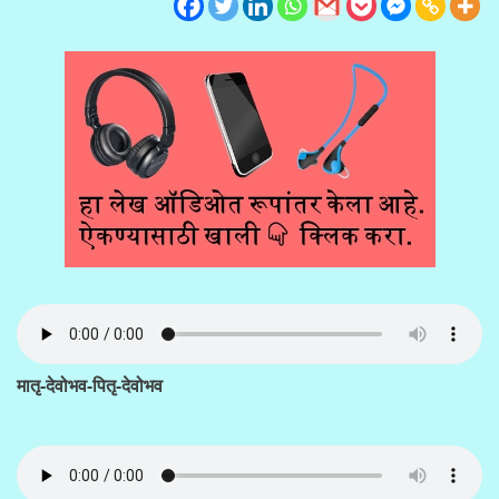
मातृ-देवोभव-पितृ-देवोभव