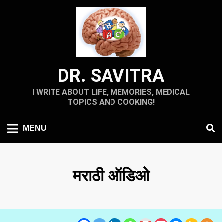
Skip
to
content
DR. SAVITRA
I WRITE ABOUT LIFE, MEMORIES, MEDICAL
TOPICS AND COOKING!
MENU
मराठी ऑडिओ